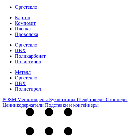
Оргстекло
Картон
Композит
Пленка
Проволока
Оргстекло
ПВХ
Поликарбонат
Полистирол
Металл
Оргстекло
ПВХ
Полистирол
POSM
Менюхолдеры
Буклетницы
Шелфтокеры
Стопперы
Ценникодер­жа­те­ли
Подставки и контейнеры