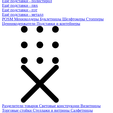
Ещё подставки - полистирол
Ещё подставки - пвх
Ещё подставки - пэт
Ещё подставки - металл
POSM
Менюхолдеры
Буклетницы
Шелфтокеры
Стопперы
Ценникодер­жа­те­ли
Подставки и контейнеры
Разделители товаров
Световые конструкции
Визитницы
Торговые стойки
Cтеллажи и витрины
Салфетницы