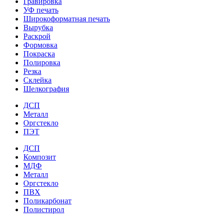
Гравировка
УФ печать
Широкоформатная печать
Вырубка
Раскрой
Формовка
Покраска
Полировка
Резка
Склейка
Шелкография
ДСП
Металл
Оргстекло
ПЭТ
ДСП
Композит
МДФ
Металл
Оргстекло
ПВХ
Поликарбонат
Полистирол