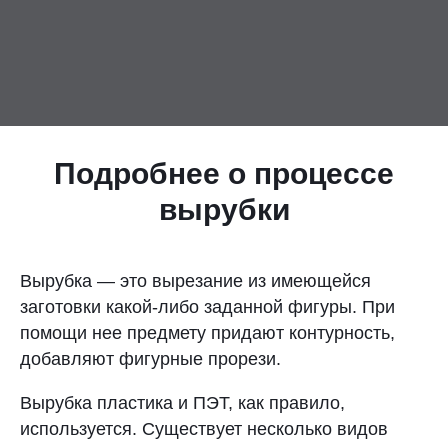
Контакты
Отправить заявку
Подробнее о процессе
вырубки
НИЖНИЙ НОВГОРОД
8 (800) 333-72-11
Вырубка — это вырезание из имеющейся
заготовки какой-либо заданной фигуры. При
sale@plastikam.ru
помощи нее предмету придают контурность,
добавляют фигурные прорези.
Вырубка пластика и ПЭТ, как правило,
используется. Существует несколько видов