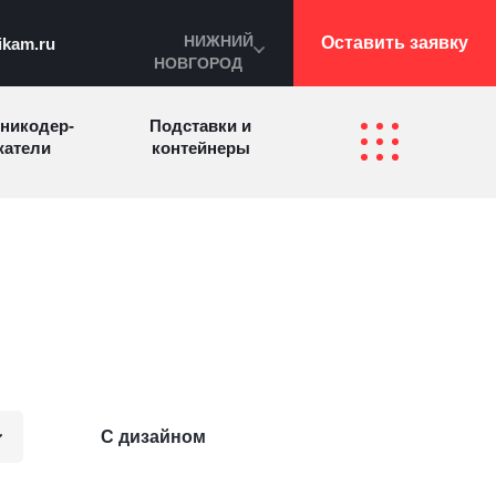
НИЖНИЙ
Оставить заявку
ikam.ru
НОВГОРОД
никодер­
Подставки и
а­те­ли
контейнеры
Перекидные
фетницы
Инфостенды
системы
Другие
Самое разное
олезные
на заказ
зделия
С дизайном