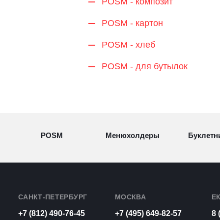
POSM - композит
POSM - картон
POSM - хлеб
POSM - для бутылок
POSM
Менюхолдеры
Буклетн
Разделители
Световые
Визитн
товаров
конструкции
САНКТ-ПЕТЕРБУРГ
МОСКВА
Е
+7 (812) 490-76-45
+7 (495) 649-82-57
8 
Рамки для
Урны из