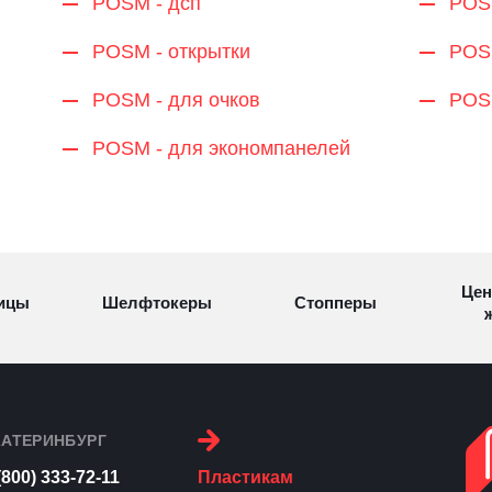
POSM - дсп
POS
POSM - открытки
POSM
POSM - для очков
POSM
POSM - для экономпанелей
Цен
ицы
Шелфтокеры
Стопперы
ж
Торговые
Cтеллажи и
ицы
Сал
стойки
витрины
КАТЕРИНБУРГ
(800) 333-72-11
Пластикам
Номерки для