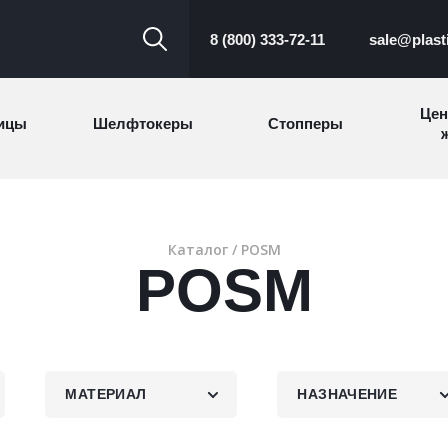
8 (800) 333-72-11
sale@plast
Цен
ицы
Шелфтокеры
Стопперы
ж
Торговые
Cтеллажи и
ицы
Сал
стойки
витрины
Каталог
/ POSM
POSM
Номерки для
ки
Сувениры
п
гардероба
и
МАТЕРИАЛ
НАЗНАЧЕНИЕ