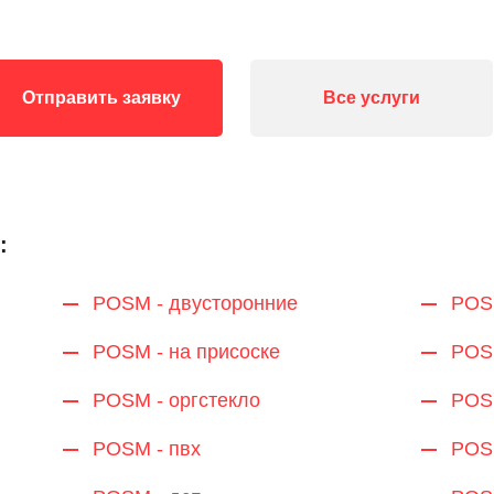
Отправить заявку
Все услуги
:
POSM - двусторонние
POS
POSM - на присоске
POS
POSM - оргстекло
POSM
POSM - пвх
POSM