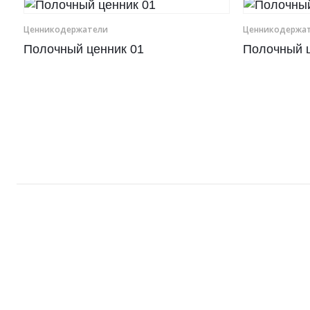
Рамки для бумаг
Ценникодер­жа­те­ли
Ценникодер­жа­т
Полочный ценник 01
Полочный ц
Салфетницы
Самое разное на заказ
Сувениры
Таблички
Урны из оргстекла