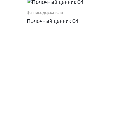
Ценникодер­жа­те­ли
Полочный ценник 04