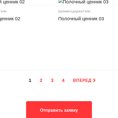
е­ли
Ценникодер­жа­те­ли
енник 02
Полочный ценник 03
1
2
3
4
ВПЕРЕД
Отправить заявку