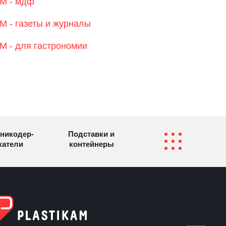
M - мдф
 - газеты и журналы
 - для гастрономии
никодер­
Подставки и
а­те­ли
контейнеры
Перекидные
фетницы
Инфостенды
системы
Другие
Самое разное