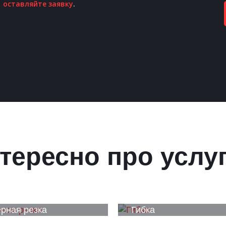
оставляйте заявку
.
тересно про услу
рная резка
Гибка