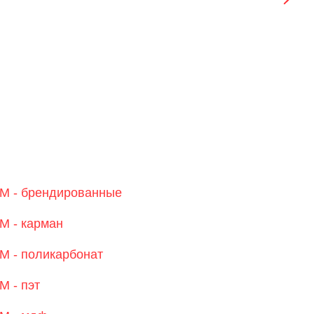
M - брендированные
M - карман
 - поликарбонат
 - пэт