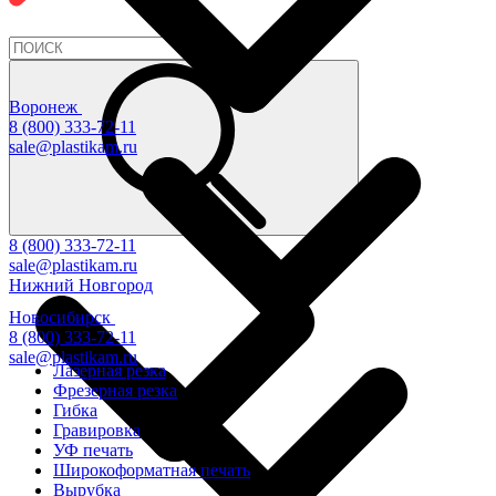
Воронеж
8 (800) 333-72-11
sale@plastikam.ru
8 (800) 333-72-11
sale@plastikam.ru
Нижний Новгород
Новосибирск
8 (800) 333-72-11
sale@plastikam.ru
Лазерная резка
Фрезерная резка
Гибка
Гравировка
УФ печать
Широкоформатная печать
Вырубка