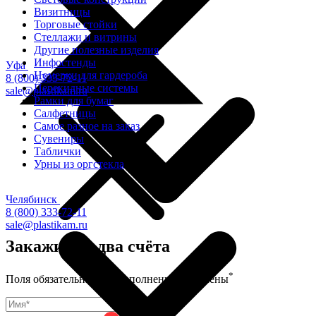
Визитницы
Торговые стойки
Cтеллажи и витрины
Другие полезные изделия
Инфостенды
Уфа
Номерки для гардероба
8 (800) 333-72-11
Перекидные системы
sale@plastikam.ru
Рамки для бумаг
Салфетницы
Самое разное на заказ
Сувениры
Таблички
Урны из оргстекла
Челябинск
8 (800) 333-72-11
sale@plastikam.ru
Закажите в два счёта
*
Поля обязательные для заполнения, отмечены