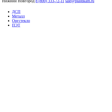
Нижний Новгород
8 (800) 333-72-11
sale@plastikam.ru
ДСП
Металл
Оргстекло
ПЭТ