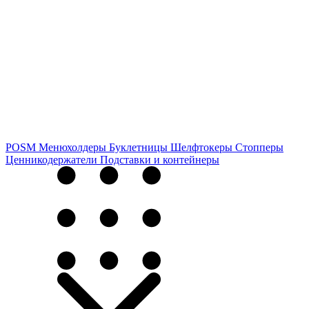
POSM
Менюхолдеры
Буклетницы
Шелфтокеры
Стопперы
Ценникодер­жа­те­ли
Подставки и контейнеры