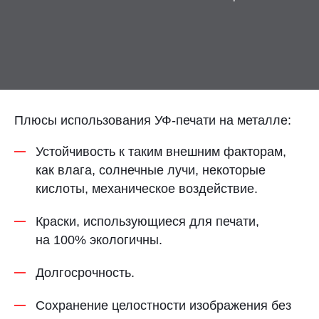
Контакты
Отправить заявку
Плюсы использования УФ-печати на металле:
Устойчивость к таким внешним факторам,
НИЖНИЙ НОВГОРОД
как влага, солнечные лучи, некоторые
8 (800) 333-72-11
кислоты, механическое воздействие.
Краски, использующиеся для печати,
sale@plastikam.ru
на 100% экологичны.
Долгосрочность.
Сохранение целостности изображения без