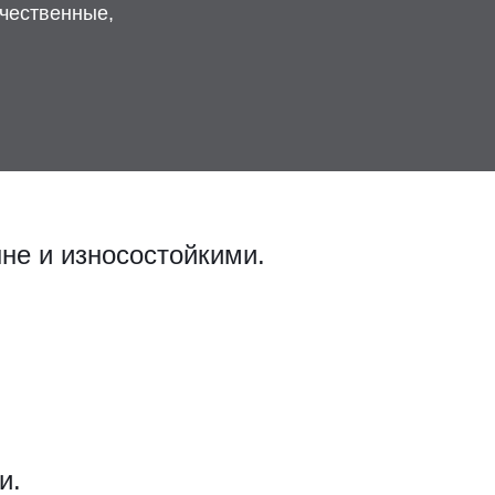
ачественные,
не и износостойкими.
и.