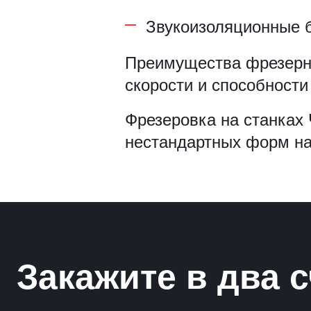
Рамки для бумаг
Звукоизоляционные 
Салфетницы
Преимущества фрезерной
скорости и способности
Самое разное на заказ
Фрезеровка на станках
Сувениры
нестандартных форм н
Таблички
Урны из оргстекла
Закажите в два с