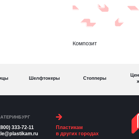
Композит
Цен
ицы
Шелфтокеры
Стопперы
ж
Торговые
Cтеллажи и
ицы
Сал
стойки
витрины
КАТЕРИНБУРГ
(800) 333-72-11
Пластикам
Номерки для
le@plastikam.ru
в других городах
ки
Сувениры
п
гардероба