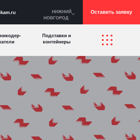
НИЖНИЙ
Оставить заявку
ikam.ru
НОВГОРОД
никодер­
Подставки и
а­те­ли
контейнеры
Перекидные
фетницы
Инфостенды
системы
Другие
Самое разное
олезные
на заказ
зделия