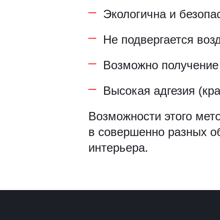
Экологична и безопа
Рамки для бумаг
Не подвергается воз
Салфетницы
Самое разное на заказ
Возможно получение
Сувениры
Высокая адгезия (кра
Таблички
Возможности этого мет
в совершенно разных о
Урны из оргстекла
интерьера.