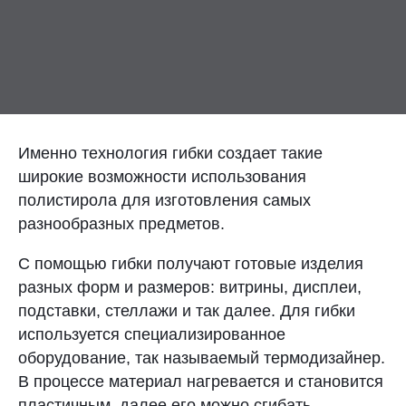
Контакты
Отправить заявку
Именно технология гибки создает такие
широкие возможности использования
полистирола для изготовления самых
НИЖНИЙ НОВГОРОД
разнообразных предметов.
8 (800) 333-72-11
С помощью гибки получают готовые изделия
sale@plastikam.ru
разных форм и размеров: витрины, дисплеи,
подставки, стеллажи и так далее. Для гибки
используется специализированное
оборудование, так называемый термодизайнер.
В процессе материал нагревается и становится
пластичным, далее его можно сгибать,