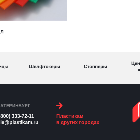
ол
Цен
ицы
Шелфтокеры
Стопперы
ж
Торговые
Cтеллажи и
ицы
Сал
стойки
витрины
КАТЕРИНБУРГ
(800) 333-72-11
Пластикам
Номерки для
le@plastikam.ru
в других городах
ки
Сувениры
п
гардероба
и