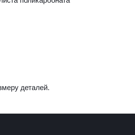
листа поликарбоната
змеру деталей.