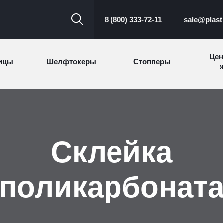
8 (800) 333-72-11
sale@plast
Цен
ицы
Шелфтокеры
Стопперы
ж
Торговые
Cтеллажи и
ицы
Сал
стойки
витрины
Склейка
Номерки для
ки
Сувениры
п
гардероба
и
поликарбонат