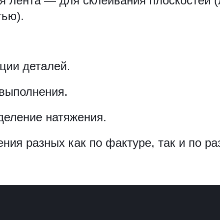
я лента — для склеивания плоскостей (
тью).
ции деталей.
 выполнения.
деление натяжения.
ния разных как по фактуре, так и по ра