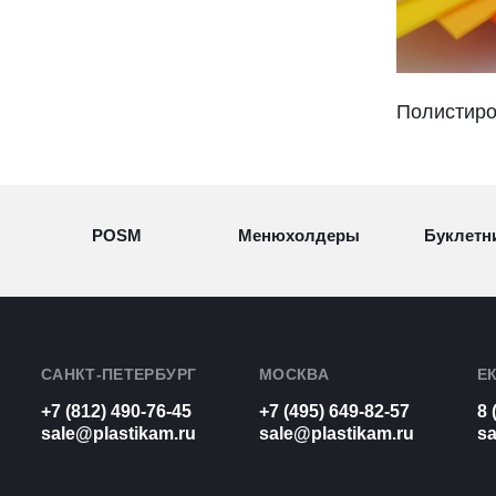
Полистир
POSM
Менюхолдеры
Буклетн
Разделители
Световые
Визитн
товаров
конструкции
САНКТ-ПЕТЕРБУРГ
МОСКВА
Е
+7 (812) 490-76-45
+7 (495) 649-82-57
8 
Рамки для
Урны из
sale@plastikam.ru
sale@plastikam.ru
sa
Таблич
бумаг
оргстекла