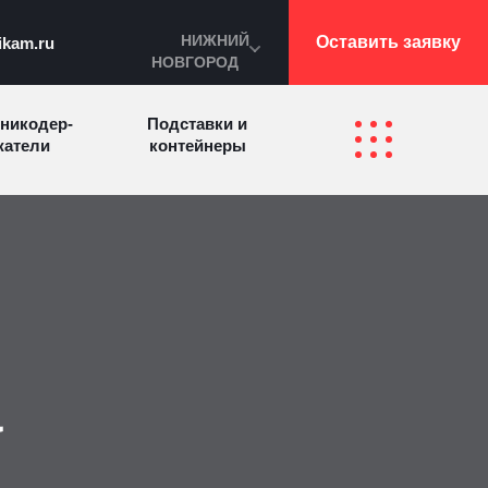
НИЖНИЙ
Оставить заявку
ikam.ru
НОВГОРОД
никодер­
Подставки и
а­те­ли
контейнеры
Перекидные
фетницы
Инфостенды
системы
Другие
Самое разное
олезные
на заказ
зделия
а