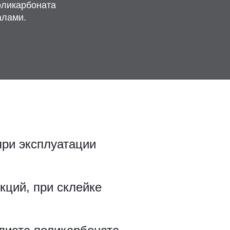
оликарбоната
алами.
при эксплуатации
кций, при склейке