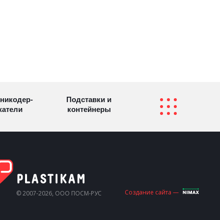
никодер­
Подставки и
а­те­ли
контейнеры
Перекидные
фетницы
Инфостенды
системы
Другие
Самое разное
Создание сайта —
© 2007-2026, ООО ПОСМ-РУС
олезные
на заказ
зделия