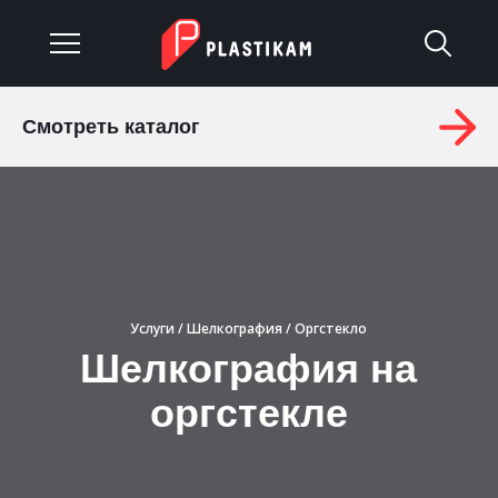
Смотреть каталог
О компании
Каталог
Услуги
Изделия на заказ
Услуги
/
Шелкография
/ Оргстекло
Шелкография на
Материалы
оргстекле
Оплата и доставка
Гарантия