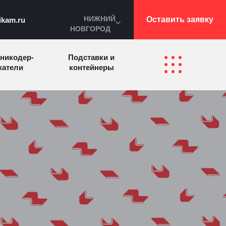
НИЖНИЙ
Оставить заявку
ikam.ru
НОВГОРОД
никодер­
Подставки и
а­те­ли
контейнеры
Перекидные
фетницы
Инфостенды
системы
Другие
Самое разное
олезные
на заказ
зделия