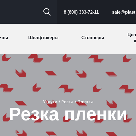
8 (800) 333-72-11
sale@plast
Цен
ицы
Шелфтокеры
Стопперы
ж
Торговые
Cтеллажи и
ицы
Сал
стойки
витрины
Номерки для
ки
Сувениры
п
гардероба
и
Услуги
/
Резка
/ Пленка
Резка пленки