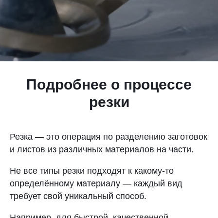
Контакты
Отправить заявку
Подробнее о процессе
резки
НИЖНИЙ НОВГОРОД
8 (800) 333-72-11
Резка — это операция по разделению заготовок
и листов из различных материалов на части.
sale@plastikam.ru
Не все типы резки подходят к какому-то
определённому материалу — каждый вид
требует свой уникальный способ.
Например, для быстрой, качественной