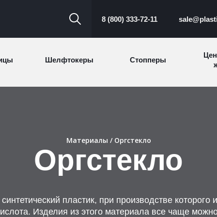
8 (800) 333-72-11
sale@plast
Цен
ицы
Шелфтокеры
Стопперы
ж
Торговые
Cтеллажи и
ицы
Сал
стойки
витрины
Материалы
/ Оргстекло
Номерки для
Оргстекло
ки
Сувениры
п
гардероба
и
 синтетический пластик, при производстве которого 
ислота. Изделия из этого материала все чаще можно