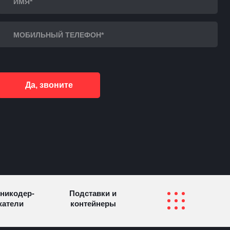
Да, звоните
никодер­
Подставки и
а­те­ли
контейнеры