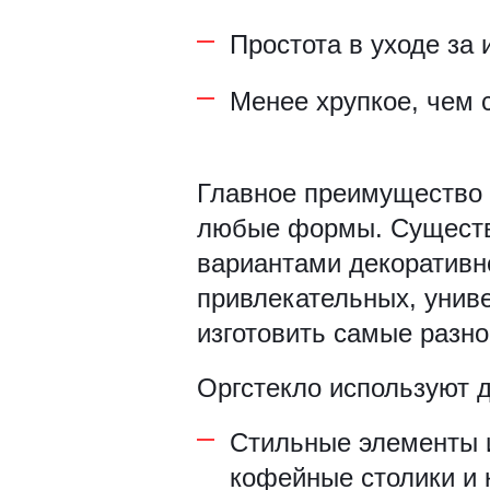
Рамки для бумаг
Простота в уходе за 
Салфетницы
Менее хрупкое, чем 
Самое разное на заказ
Главное преимущество 
Сувениры
любые формы. Существ
Таблички
вариантами декоративн
привлекательных, унив
Урны из оргстекла
изготовить самые разн
Оргстекло используют д
Стильные элементы и
кофейные столики и 