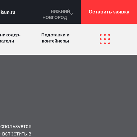
НИЖНИЙ
Оставить заявку
ikam.ru
НОВГОРОД
никодер­
Подставки и
а­те­ли
контейнеры
Перекидные
фетницы
Инфостенды
системы
Другие
Самое разное
олезные
на заказ
зделия
используется
 встретить в