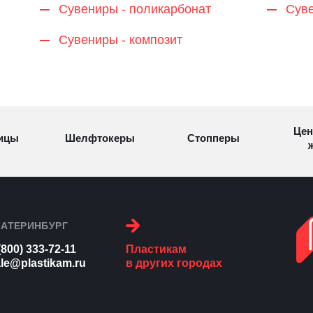
Сувениры - поликарбонат
Суве
Сувениры - композит
Цен
ицы
Шелфтокеры
Стопперы
ж
Торговые
Cтеллажи и
ицы
Сал
стойки
витрины
КАТЕРИНБУРГ
(800) 333-72-11
Пластикам
Номерки для
le@plastikam.ru
в других городах
ки
Сувениры
п
гардероба
и