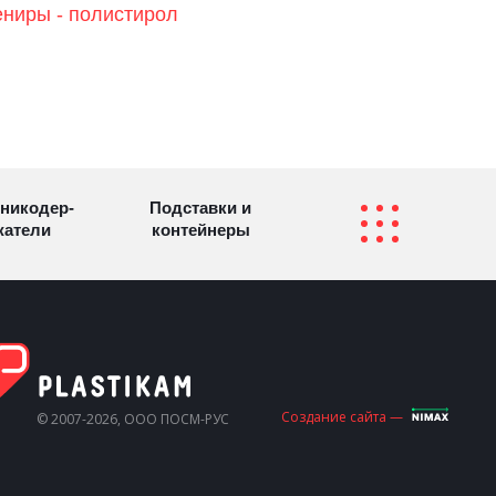
ниры - полистирол
никодер­
Подставки и
а­те­ли
контейнеры
Перекидные
фетницы
Инфостенды
системы
Другие
Самое разное
Создание сайта —
© 2007-2026, ООО ПОСМ-РУС
олезные
на заказ
зделия