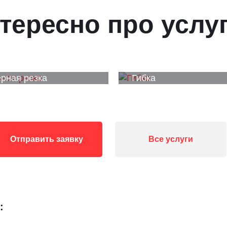
тересно про услу
рная резка
Гибка
Отправить заявку
Все услуги
: