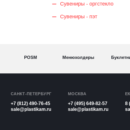
Сувениры - оргстекло
Сувениры - пэт
POSM
Менюхолдеры
Буклетн
Разделители
Световые
Визитн
товаров
конструкции
САНКТ-ПЕТЕРБУРГ
МОСКВА
Е
+7 (812) 490-76-45
+7 (495) 649-82-57
8 
Рамки для
Урны из
sale@plastikam.ru
sale@plastikam.ru
sa
Таблич
бумаг
оргстекла