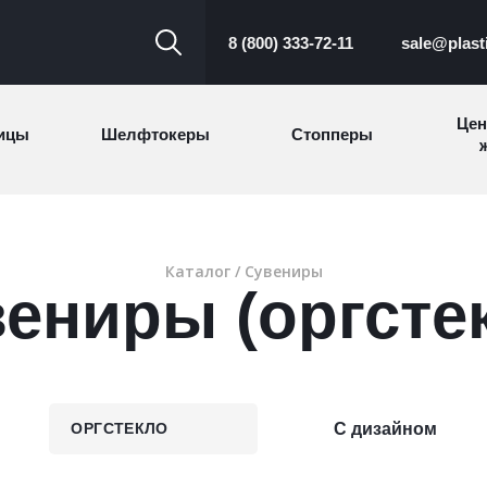
8 (800) 333-72-11
sale@plast
Цен
ицы
Шелфтокеры
Стопперы
ж
Торговые
Cтеллажи и
ицы
Сал
стойки
витрины
Каталог
/
Сувениры
ениры (оргсте
Номерки для
ки
Сувениры
п
гардероба
и
ОРГСТЕКЛО
С дизайном