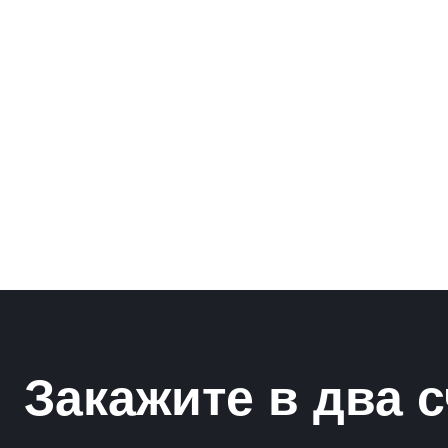
Рамки для бумаг
Салфетницы
Самое разное на заказ
Сувениры
Таблички
Урны из оргстекла
Закажите в два с