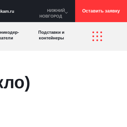
НИЖНИЙ
Оставить заявку
ikam.ru
НОВГОРОД
никодер­
Подставки и
а­те­ли
контейнеры
Перекидные
фетницы
Инфостенды
системы
кло)
Другие
Самое разное
олезные
на заказ
зделия