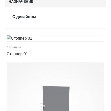
НАЗНАЧЕНИЕ
Контакты
С дизайном
Отправить заявку
Стопперы
Стоппер 01
НИЖНИЙ НОВГОРОД
8 (800) 333-72-11
sale@plastikam.ru