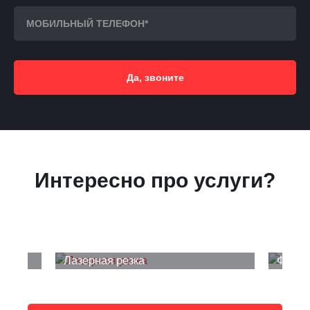
Да, звоните
Интересно про услуги?
Лазерная резка
Фрезе