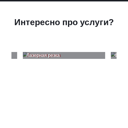
Интересно про услуги?
Лазерная резка
Фрезе