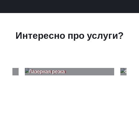
Интересно про услуги?
Лазерная резка
Фрезе