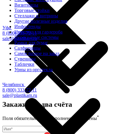
Визитницы
Торговые стойки
Cтеллажи и витрины
Другие полезные изделия
Инфостенды
Уфа
Номерки для гардероба
8 (800) 333-72-11
Перекидные системы
sale@plastikam.ru
Рамки для бумаг
Салфетницы
Самое разное на заказ
Сувениры
Таблички
Урны из оргстекла
Челябинск
8 (800) 333-72-11
sale@plastikam.ru
Закажите в два счёта
*
Поля обязательные для заполнения, отмечены