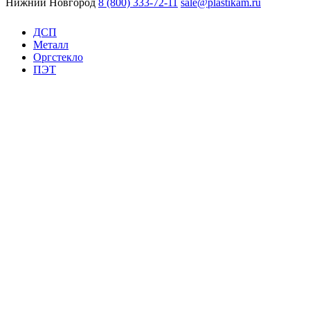
Нижний Новгород
8 (800) 333-72-11
sale@plastikam.ru
ДСП
Металл
Оргстекло
ПЭТ