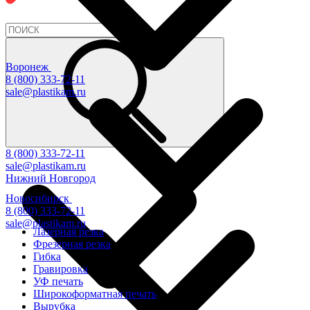
Воронеж
8 (800) 333-72-11
sale@plastikam.ru
8 (800) 333-72-11
sale@plastikam.ru
Нижний Новгород
Новосибирск
8 (800) 333-72-11
sale@plastikam.ru
Лазерная резка
Фрезерная резка
Гибка
Гравировка
УФ печать
Широкоформатная печать
Вырубка