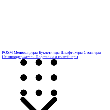
POSM
Менюхолдеры
Буклетницы
Шелфтокеры
Стопперы
Ценникодер­жа­те­ли
Подставки и контейнеры